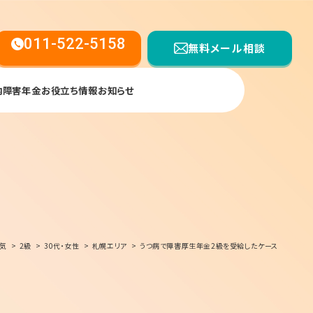
011-522-5158
無料メール相談
内
障害年金お役立ち情報
お知らせ
【受付時間】平日9:00〜17:00
気
2級
30代・女性
札幌エリア
うつ病で障害厚生年金2級を受給したケース