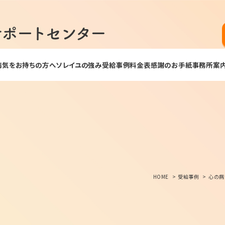
病気をお持ちの方へ
ソレイユの強み
受給事例
料金表
感謝のお手紙
事務所案
HOME
受給事例
心の病