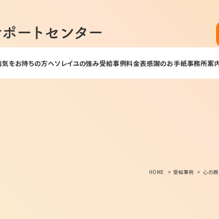
病気をお持ちの方へ
ソレイユの強み
受給事例
料金表
感謝のお手紙
事務所案
HOME
受給事例
心の病