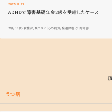
2025.12.23
ADHDで障害基礎年金2級を受給したケース
2級
30代・女性
札幌エリア
心の病気
発達障害・知的障害
《
うつ病