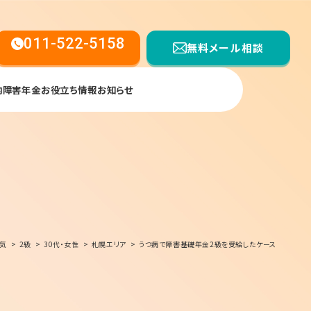
011-522-5158
無料メール相談
内
障害年金お役立ち情報
お知らせ
【受付時間】平日9:00〜17:00
気
2級
30代・女性
札幌エリア
うつ病で障害基礎年金2級を受給したケース