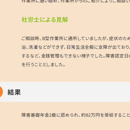
作業所に通い始め、作業所からのご紹介によりご相談い
社労士による見解
ご相談時、
B
型作業所に通所していましたが、症状のため
浴、洗濯などができず、日常生活全般に支障が出ており
するなど、金銭管理もできない様子でした。障害認定
を行うこととしました。
結果
障害基礎年金
2
級に認められ、約
82
万円を受給すること