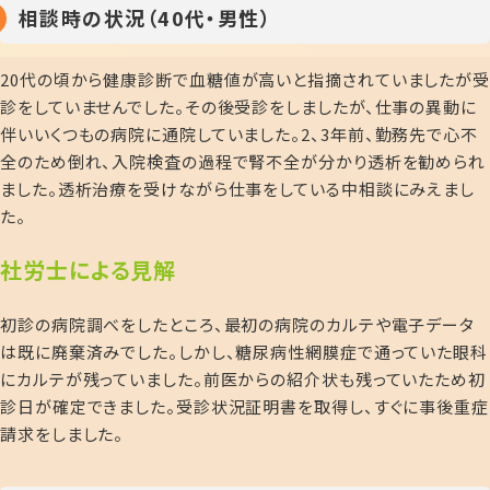
相談時の状況（40代・男性）
20
代の頃から健康診断で血糖値が高いと指摘されていましたが
診をしていませんでした。その後受診をしましたが、仕事の異動に
伴いいくつもの病院に通院していました。
2
、
3
年前、勤務先で心不
全のため倒れ、入院検査の過程で腎不全が分かり透析を勧められ
ました。透析治療を受けながら仕事をしている中相談にみえまし
た。
社労士による見解
初診の病院調べをしたところ、最初の病院のカルテや電子データ
は既に廃棄済みでした。しかし、糖尿病性網膜症で通っていた眼科
にカルテが残っていました。前医からの紹介状も残っていたため初
診日が確定できました。受診状況証明書を取得し、すぐに事後重症
請求をしました。