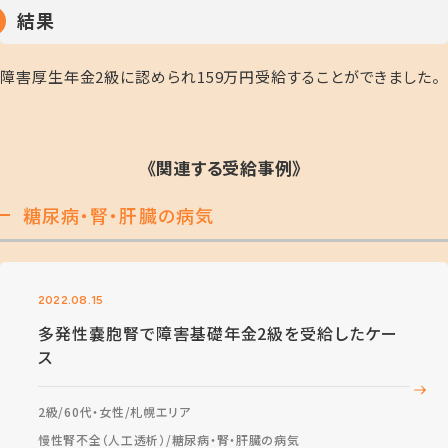
結果
障害厚生年金
2
級に認められ
159
万円受給することができました。
《関連する受給事例》
糖尿病・腎・肝臓の病気
2022.08.15
多発性嚢胞腎で障害基礎年金2級を受給したケー
ス
2級
60代・女性
札幌エリア
慢性腎不全（人工透析）
糖尿病・腎・肝臓の病気