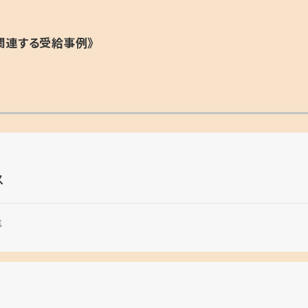
関連する受給事例》
ス
気