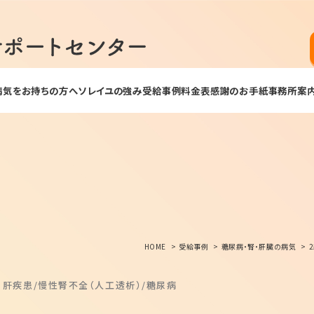
病気をお持ちの方へ
ソレイユの強み
受給事例
料金表
感謝のお手紙
事務所案
HOME
受給事例
糖尿病・腎・肝臓の病気
・肝疾患
慢性腎不全（人工透析）
糖尿病