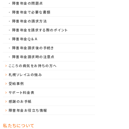
障害年金の問題点
障害年金で必要な書類
障害年金の請求方法
障害年金を請求する際のポイント
障害年金Ｑ＆Ａ
障害年金請求後の手続き
障害年金請求時の注意点
こころの病気をお持ちの方へ
札幌ソレイユの強み
受給事例
サポート料金表
感謝のお手紙
障害年金お役立ち情報
私たちについて