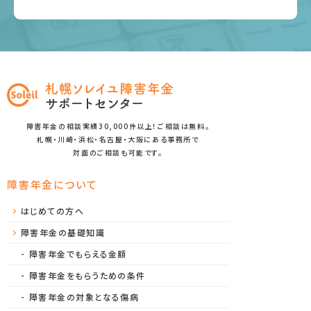
障害年金の相談実績30,000件以上！ご相談は無料。
札幌・川崎・浜松・名古屋・大阪にある事務所で
対面のご相談も可能です。
障害年金について
はじめての方へ
障害年金の基礎知識
障害年金でもらえる金額
障害年金をもらうための条件
障害年金の対象となる傷病