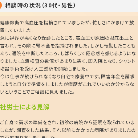
相談時の状況（30代・男性）
健康診断で高血圧を指摘されていましたが、忙しさにかまけて放
置していました。
急に視界が悪くなり受診したところ、高血圧が原因の眼底出血と
言われ、その際に腎不全を指摘されました。しかし転勤したことも
あり、通院を中断したところ、しばらくして倦怠感を感じるようにな
りました。血液検査の数値があまりに悪く、即入院となり、シャント
増設手術を受け人工透析を開始しました。
今は仕事が続けられなくなり自宅で療養中です。障害年金を請求
しようと自分で準備をしましたが病歴がこれでいいのか分からな
いということでご相談に見えました。
社
労士による見解
ご自身で請求の準備をされ、初診の病院から証明を取られていま
したが、調査をした結果、それ以前にかかった病院がありましたの
で再度取り直しをしました。