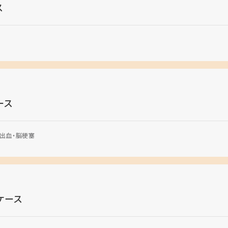
ス
ース
出血・脳梗塞
ケース