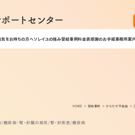
病気をお持ちの方へ
ソレイユの強み
受給事例
料金表
感謝のお手紙
事務所案
HOME
受給事例
からだが不自由
断
糖尿病・腎・肝臓の病気
腎・肝疾患
糖尿病