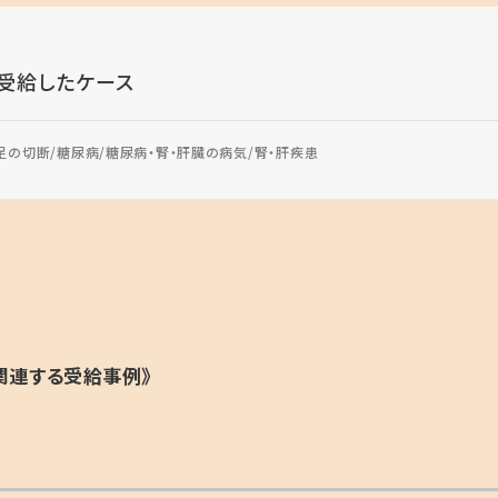
受給したケース
足の切断
糖尿病
糖尿病・腎・肝臓の病気
腎・肝疾患
関連する受給事例》