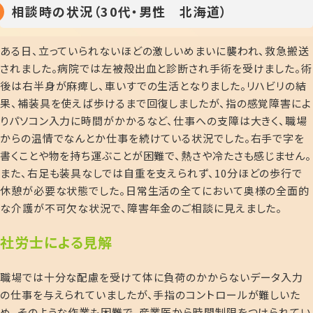
相談時の状況（30代・男性 北海道）
ある日、立っていられないほどの激しいめまいに襲われ、救急搬送
されました。病院では左被殻出血と診断され手術を受けました。術
後は右半身が麻痺し、車いすでの生活となりました。リハビリの結
果、補装具を使えば歩けるまで回復しましたが、指の感覚障害によ
りパソコン入力に時間がかかるなど、仕事への支障は大きく、職場
からの温情でなんとか仕事を続けている状況でした。右手で字を
書くことや物を持ち運ぶことが困難で、熱さや冷たさも感じません。
また、右足も装具なしでは自重を支えられず、
10
分ほどの歩行で
休憩が必要な状態でした。日常生活の全てにおいて奥様の全面的
な介護が不可欠な状況で、障害年金のご相談に見えました。
社労士による見解
職場では十分な配慮を受けて体に負荷のかからないデータ入力
の仕事を与えられていましたが、手指のコントロールが難しいた
め、そのような作業も困難で、産業医から時間制限をつけられてい