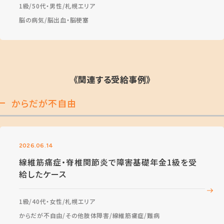
1級
50代・男性
札幌エリア
脳の病気
脳出血・脳梗塞
《関連する受給事例》
からだが不自由
2026.06.14
線維筋痛症・脊椎関節炎で障害基礎年金1級を受
給したケース
1級
40代・女性
札幌エリア
からだが不自由
その他肢体障害
線維筋痛症
難病