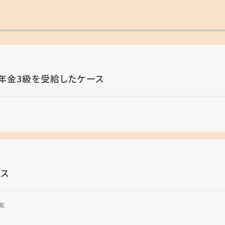
年金3級を受給したケース
ス
気