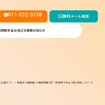
011-522-5158
無料メール相談
内
障害年金お役立ち情報
お知らせ
【受付時間】平日9:00〜17:00
名古屋エリア
解離性大動脈瘤（大動脈解離A型）で障害厚生年金3級を受給したケース