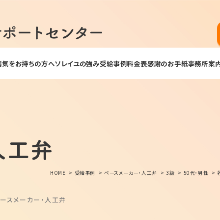
病気をお持ちの方へ
ソレイユの強み
受給事例
料金表
感謝のお手紙
事務所案
人工弁
HOME
受給事例
ペースメーカー・人工弁
3級
50代・男性
ースメーカー・人工弁