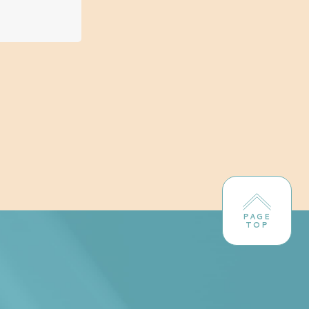
PAGE
TOP
！