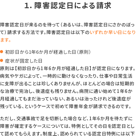
１．障害認定日による請求
障害認定日が来るのを待って（あるいは、障害認定日にさかのぼっ
て）請求する方法です。障害認定日は以下の
いずれか早い日になり
ます。
初診日から1年6か月が経過した日（原則）
症状が固定した日
原則は【初診日から1年6か月が経過した日】が認定日になります。
病気やケガによって、一時的に動けなくなったり、仕事や日常生活
に支障が出ることは珍しくありませんが、ほとんどの場合は短期的
な治療で完治し、後遺症も残りません。病院に通い始めて1年6か
月経過してもまだ治っていない、あるいは治ったけれど後遺症が
残っている、というケースで初めて障害年金が請求できるのです。
ただし、交通事故で足を切断した場合など、1年6か月を待たずに
障害が確定するケースについては、特例としてその日を認定日とし
て認めてもらえます。制度上、認められている認定日特例には以下